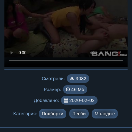
Смотрели:
3082
Размер:
46 Мб
Добавлено:
2020-02-02
Категория:
Подборки
Лесби
Молодые